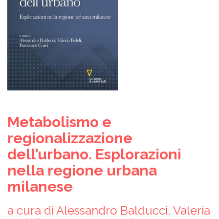
Metabolismo e
regionalizzazione
dell’urbano.
Esplorazioni
nella regione urbana
milanese
a cura di Alessandro Balducci, Valeria