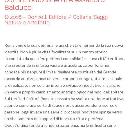
Balducci
© 2016 – Donzelli Editore / Collana: Saggi.
Natura e artefatto
Roma oggi è la sua periferia: è qui che sta emergendo la sua nuova
identità. Non è più la città focalizzata su un centro storico
circondato da quartieri periferici consolidati, ma una città-territorio,
che si estende in un’area vasta e articolata. La periferia non
conosce più neppure il limite idealmente costituito dal Grande
raccordo anulare, ormai un vero e proprio «luogo», attorno al quale
si è realizzato non solo un intenso sviluppo insediativo, ma anche
un vero e proprio cambiamento antropologico nei modi dell’abitare.
Sui territori limitrofi Roma in passato ha svolto un’azione attrattiva,
agendo come una sorta di «buco nero», assorbendone risorse e
persone; oggi invece una serie di processi innovativi spinge verso
un ribaltamento dei rapporti di forza tra città e periferia.
Quest’ultima tende a rendersi autonoma, ma le difficoltà sono