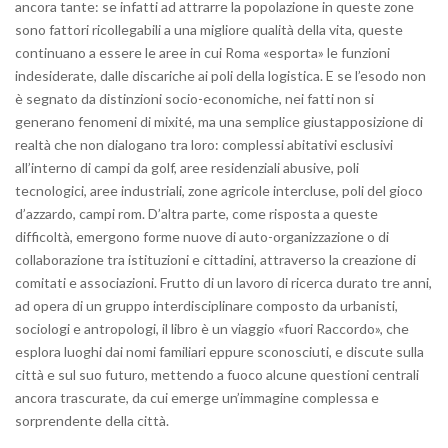
ancora tante: se infatti ad attrarre la popolazione in queste zone
sono fattori ricollegabili a una migliore qualità della vita, queste
continuano a essere le aree in cui Roma «esporta» le funzioni
indesiderate, dalle discariche ai poli della logistica. E se l’esodo non
è segnato da distinzioni socio-economiche, nei fatti non si
generano fenomeni di mixité, ma una semplice giustapposizione di
realtà che non dialogano tra loro: complessi abitativi esclusivi
all’interno di campi da golf, aree residenziali abusive, poli
tecnologici, aree industriali, zone agricole intercluse, poli del gioco
d’azzardo, campi rom. D’altra parte, come risposta a queste
difficoltà, emergono forme nuove di auto-organizzazione o di
collaborazione tra istituzioni e cittadini, attraverso la creazione di
comitati e associazioni. Frutto di un lavoro di ricerca durato tre anni,
ad opera di un gruppo interdisciplinare composto da urbanisti,
sociologi e antropologi, il libro è un viaggio «fuori Raccordo», che
esplora luoghi dai nomi familiari eppure sconosciuti, e discute sulla
città e sul suo futuro, mettendo a fuoco alcune questioni centrali
ancora trascurate, da cui emerge un’immagine complessa e
sorprendente della città.