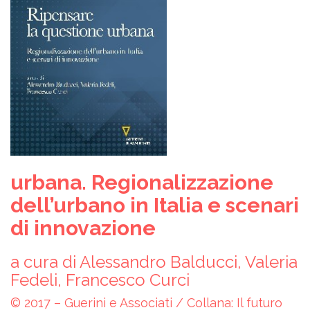
urbana. Regionalizzazione
dell’urbano in Italia e scenari
di innovazione
a cura di Alessandro Balducci, Valeria
Fedeli, Francesco Curci
© 2017 – Guerini e Associati / Collana: Il futuro